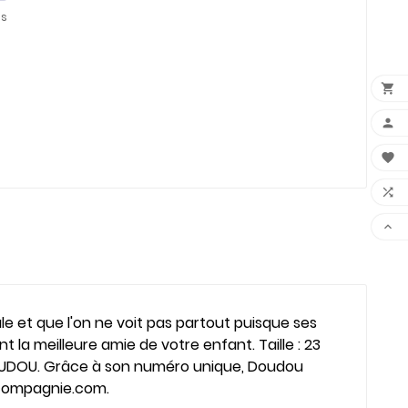
es





ale et que l'on ne voit pas partout puisque ses
t la meilleure amie de votre enfant. Taille : 23
 DOUDOU. Grâce à son numéro unique, Doudou
etcompagnie.com.