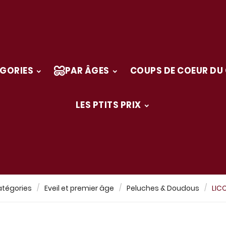
GORIES
PAR ÂGES
COUPS DE COEUR DU
LES PTITS PRIX
tégories
Eveil et premier âge
Peluches & Doudous
LIC