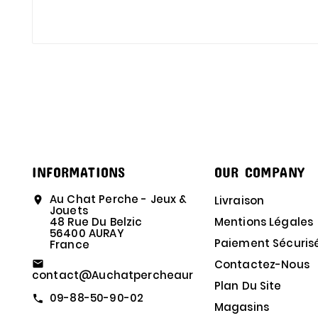
INFORMATIONS
OUR COMPANY
Au Chat Perche - Jeux &
Livraison
location_on
Jouets
48 Rue Du Belzic
Mentions Légales
56400 AURAY
Paiement Sécuris
France
Contactez-Nous
email
Contact@auchatpercheauray.bzh
Plan Du Site
09-88-50-90-02
call
Magasins