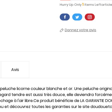
1
Hurry Up Only
Items Leftarticl
Donnez votre avis
Avis
le peluche licorne couleur blanche et or. Une peluche origin
 regard tendre est aussi très douce, elle deviendra forcémen
séchage à l'air libre.Ce produit bénéficie de LA GARANTIE
dou et découvrez toutes les garanties sur le site doudou