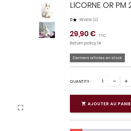
LICORNE OR PM
0
REVIEW (0)

29,90 €
TTC
Return policy:14
Derniers articles en stock
QUANTITY :
AJOUTER AU PANI

