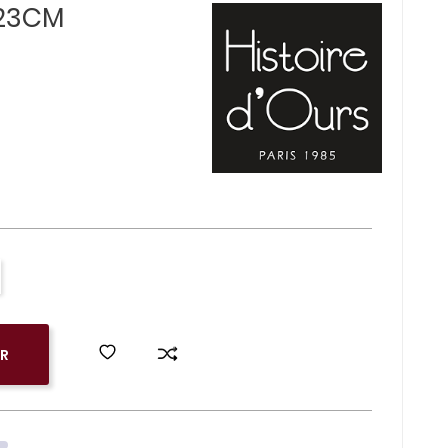
 23CM
ER