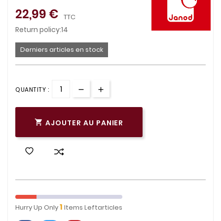
22,99 €
TTC
Return policy:14
Derniers articles en stock
QUANTITY :
AJOUTER AU PANIER

1
Hurry Up Only
Items Leftarticles