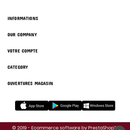

INFORMATIONS

OUR COMPANY

VOTRE COMPTE

CATEGORY

OUVERTURES MAGASIN
© 2019 - Ecommerce software by PrestaShop™