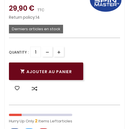
29,90 €
TTC
Return policy:14
Derniers articles en stock
QUANTITY :
AJOUTER AU PANIER

2
Hurry Up Only
Items Leftarticles