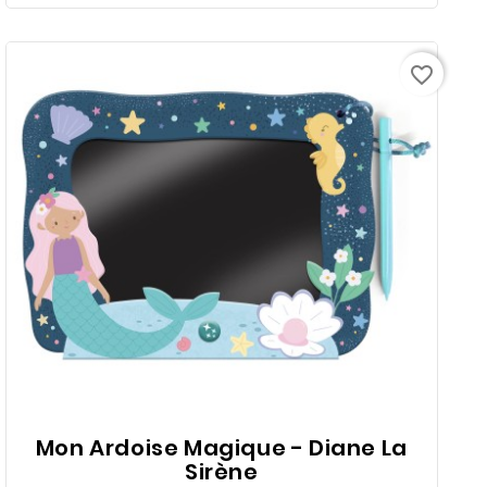
favorite_border
Mon Ardoise Magique - Diane La
Sirène