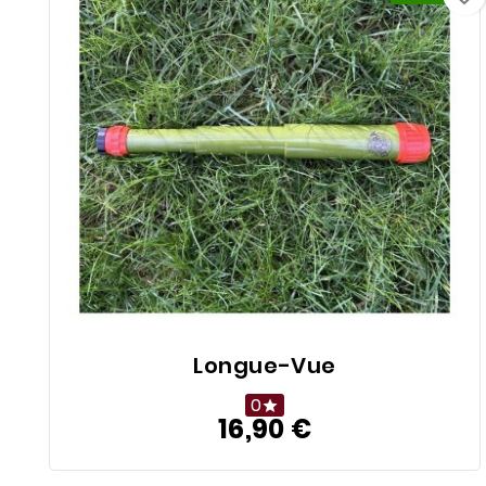
Longue-Vue
0

16,90 €
Prix