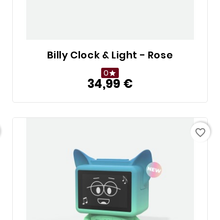
Billy Clock & Light - Rose
0

34,99 €
Prix
favorite_border