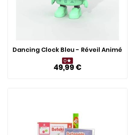
Dancing Clock Bleu - Réveil Animé
0

49,99 €
Prix