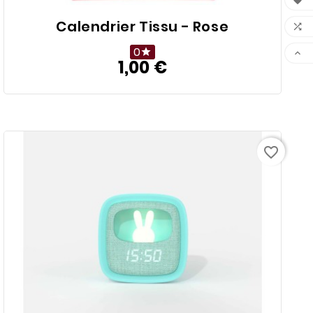

Calendrier Tissu - Rose

0


1,00 €
Prix
favorite_border