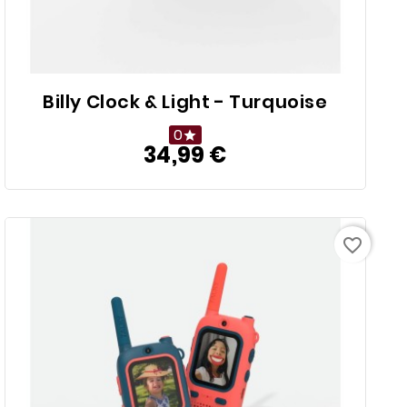
Billy Clock & Light - Turquoise
0

34,99 €
Prix
favorite_border