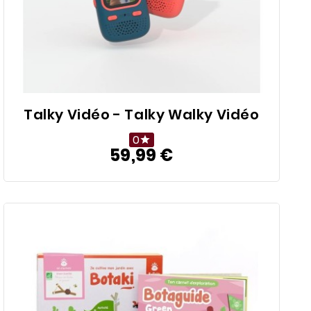
Talky Vidéo - Talky Walky Vidéo
0

59,99 €
Prix