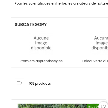
Pour les
scientifiques en herbe
, les amateurs de
natur
SUBCATEGORY
Premiers apprentissages
Découverte d
108 products
favorite_border
NOUVEAU