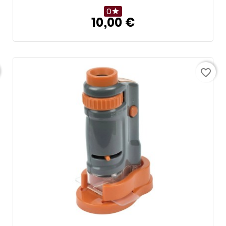
0

10,00 €
Prix
favorite_border