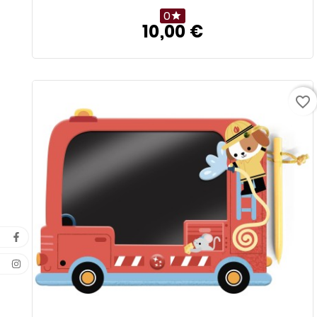
0

10,00 €
Prix
favorite_border