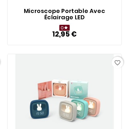
Microscope Portable Avec
Éclairage LED
0

12,95 €
Prix
favorite_border