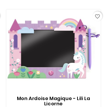
favorite_border
Mon Ardoise Magique - Lili La
Licorne