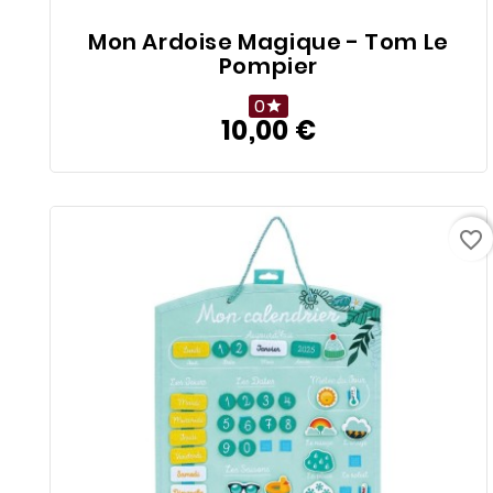
Mon Ardoise Magique - Tom Le
Pompier
0

10,00 €
Prix
favorite_border