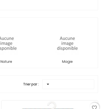
Nature
Magie

Trier par :
favorite_border