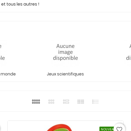
e
et tous les autres !
u monde
Jeux scientifiques
favorite_border
NOUVEAU