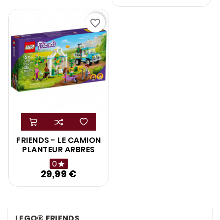
favorite_border
FRIENDS - LE CAMION
PLANTEUR ARBRES
0

29,99 €
Prix
LEGO® FRIENDS