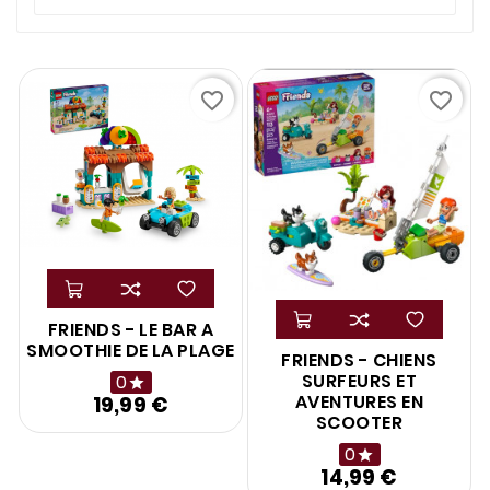
favorite_border
favorite_border
FRIENDS - LE BAR A
SMOOTHIE DE LA PLAGE
FRIENDS - CHIENS
SURFEURS ET
0

AVENTURES EN
19,99 €
Prix
SCOOTER
0

14,99 €
Prix